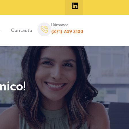
Llámanos
a
Contacto
(871) 749 3100
nico!