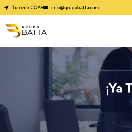
Torreón COAH
info@grupobatta.com
¡Ya 