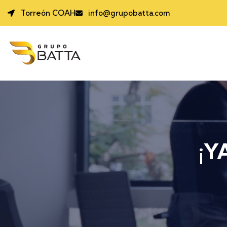
Torreón COAH
info@grupobatta.com
¡Y