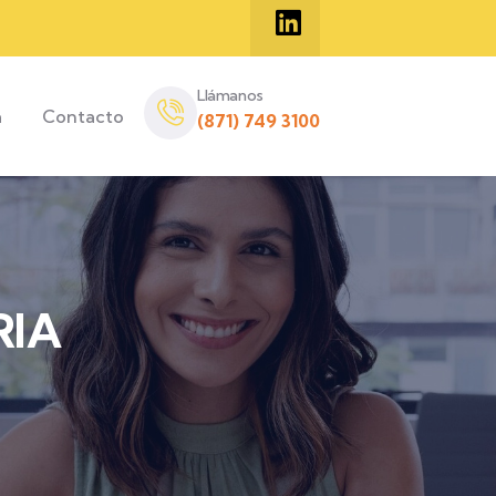
Llámanos
a
Contacto
(871) 749 3100
RIA