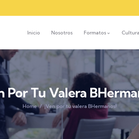
Inicio
Nosotros
Formatos
Cultur
n Por Tu Valera BHerma
Home
¡Ven por tu valera BHermanos!