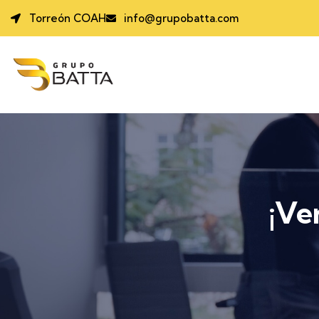
Torreón COAH
info@grupobatta.com
¡Ve