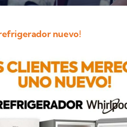
refrigerador nuevo!