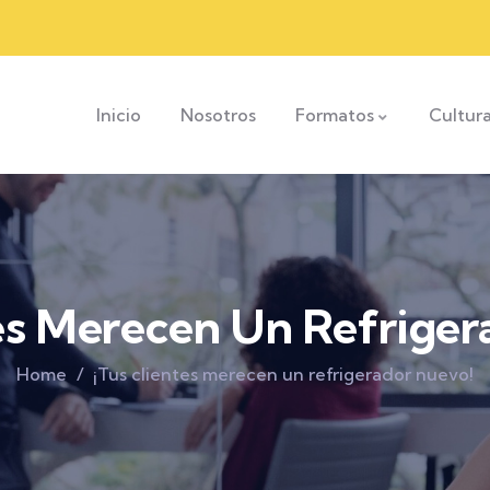
Inicio
Nosotros
Formatos
Cultur
tes Merecen Un Refriger
Home
¡Tus clientes merecen un refrigerador nuevo!