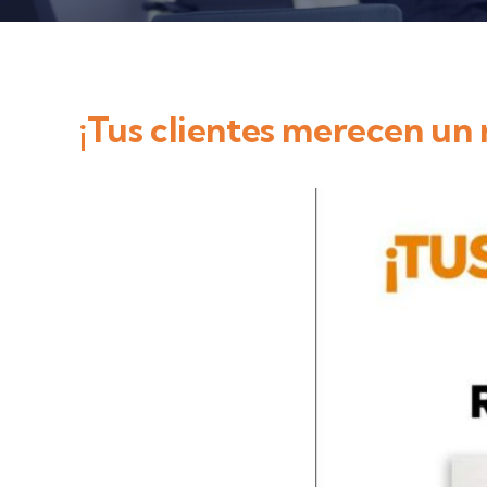
¡Tus clientes merecen un 