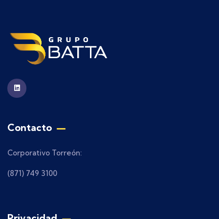
Contacto
Corporativo Torreón:
(871) 749 3100
Privacidad