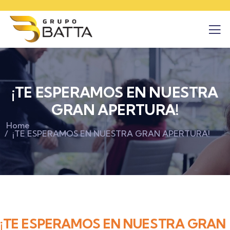
¡TE ESPERAMOS EN NUESTRA
GRAN APERTURA!
Home
¡TE ESPERAMOS EN NUESTRA GRAN APERTURA!
¡TE ESPERAMOS EN NUESTRA GRAN