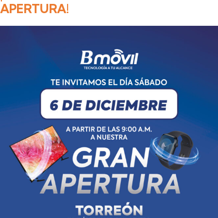
APERTURA!