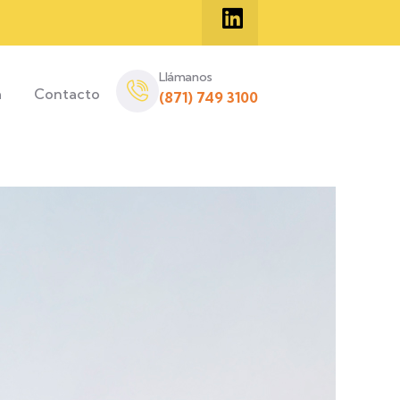
Llámanos
a
Contacto
(871) 749 3100