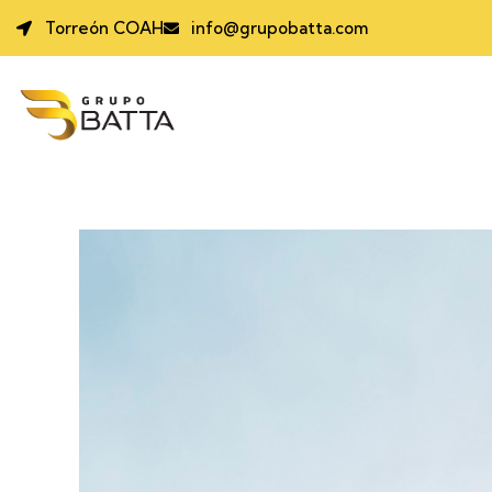
Torreón COAH
info@grupobatta.com