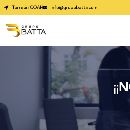
Torreón COAH
info@grupobatta.com
¡¡