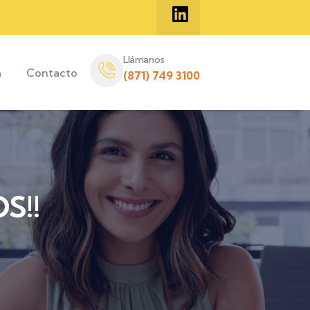
Llámanos
a
Contacto
(871) 749 3100
S!!