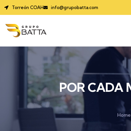
Torreón COAH
info@grupobatta.com
POR CADA 
Home