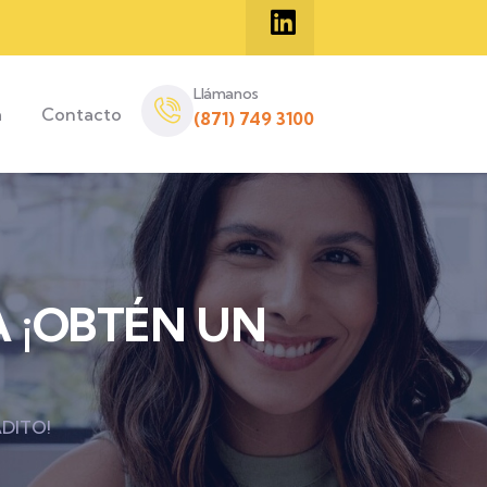
Llámanos
a
Contacto
(871) 749 3100
 ¡OBTÉN UN
DITO!