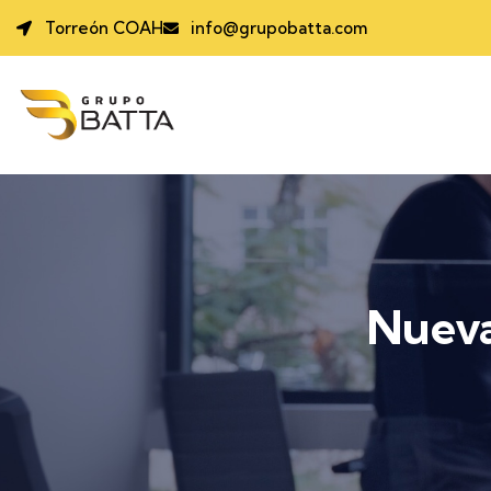
Torreón COAH
info@grupobatta.com
Nueva