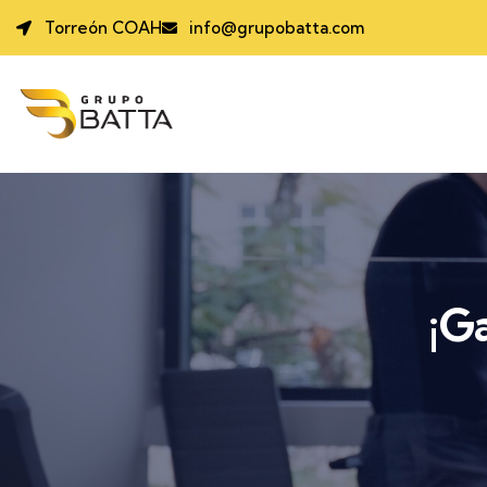
Torreón COAH
info@grupobatta.com
¡G