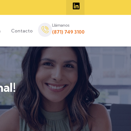
Llámanos
a
Contacto
(871) 749 3100
al!