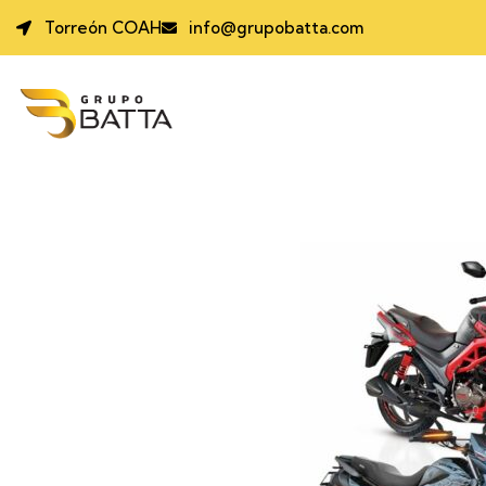
Torreón COAH
info@grupobatta.com