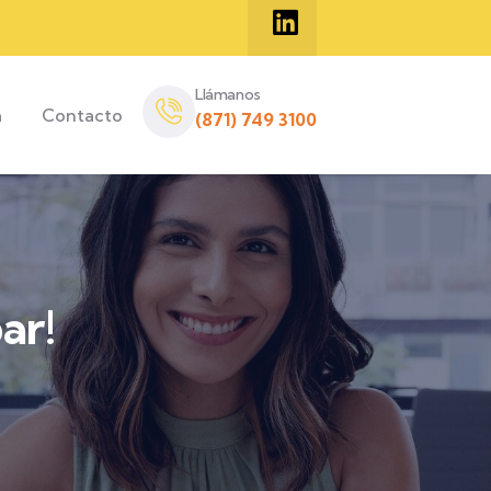
Llámanos
a
Contacto
(871) 749 3100
ar!