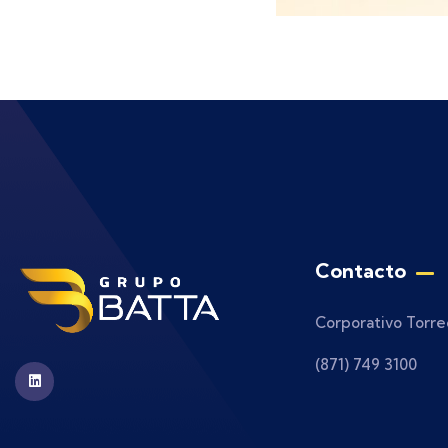
Contacto
Corporativo Torre
(871) 749 3100