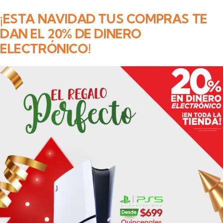
¡ESTA NAVIDAD TUS COMPRAS TE
DAN EL 20% DE DINERO
ELECTRÓNICO!