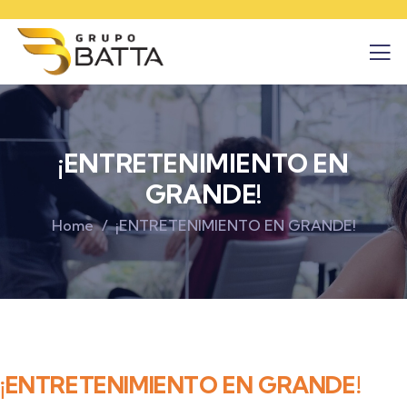
¡ENTRETENIMIENTO EN
GRANDE!
Home
¡ENTRETENIMIENTO EN GRANDE!
¡ENTRETENIMIENTO EN GRANDE!