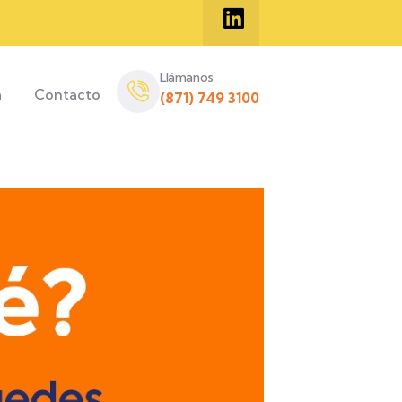
Llámanos
a
Contacto
(871) 749 3100