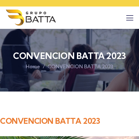
CONVENCION BATTA 2023
Home
CONVENCION BATTA 2023
CONVENCION BATTA 2023