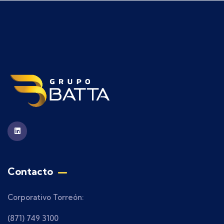
Contacto
Corporativo Torreón:
(871) 749 3100