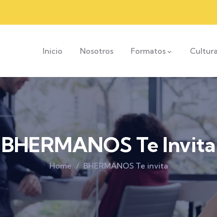
Inicio
Nosotros
Formatos
Cultur
BHERMANOS Te Invita
Home
BHERMANOS Te invita