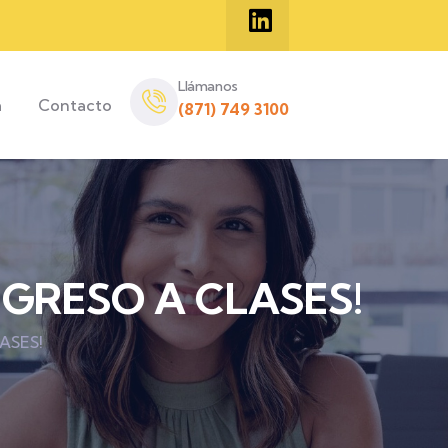
Llámanos
a
Contacto
(871) 749 3100
EGRESO A CLASES!
ASES!