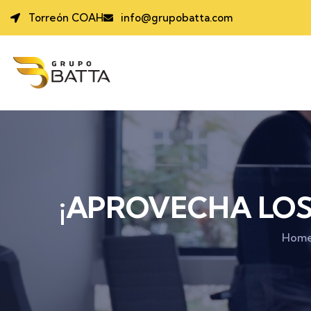
Torreón COAH
info@grupobatta.com
¡APROVECHA LOS 
Hom