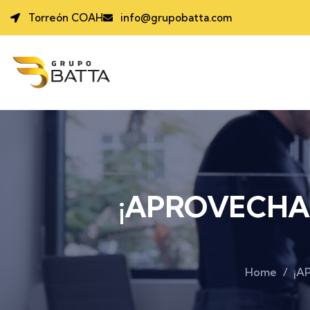
Torreón COAH
info@grupobatta.com
¡APROVECHA
Home
¡A