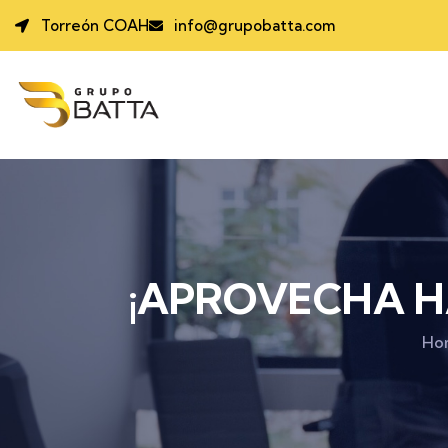
Torreón COAH
info@grupobatta.com
¡APROVECHA HA
Ho