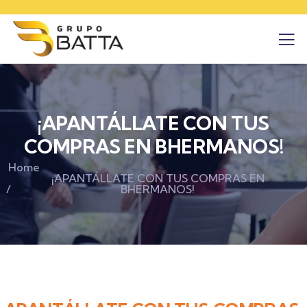
¡APANTÁLLATE CON TUS
COMPRAS EN BHERMANOS!
Home
¡APANTÁLLATE CON TUS COMPRAS EN
BHERMANOS!